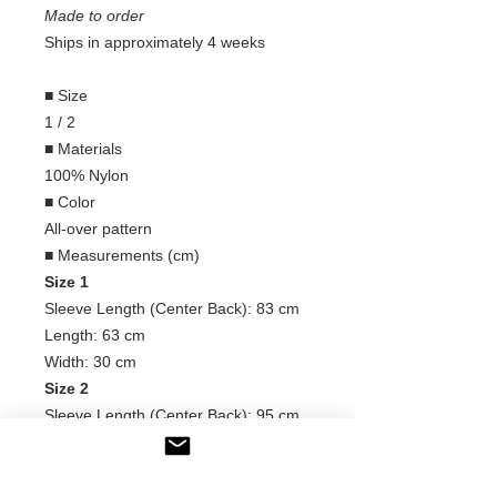
Made to order
Ships in approximately 4 weeks
■ Size
1 / 2
■ Materials
100% Nylon
■ Color
All-over pattern
■ Measurements (cm)
Size 1
Sleeve Length (Center Back): 83 cm
Length: 63 cm
Width: 30 cm
Size 2
Sleeve Length (Center Back): 95 cm
Length: 68 cm
Width: 30 cm