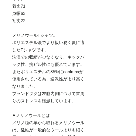
着丈71
身幅63
袖丈22
メリノウールTシャツ。
ポリエステル混でより扱い易く夏に適
したTシャツです。
洗濯での収縮が少なくなり、キックバ
ック性、抗ピル性にも優れています。
またポリエステルの35%にcoolmaxが
使用されている為、速乾性がより高く
なりました。
ブランドタグは左脇内側につけて首周
りのストレスを軽減しています。
⚫︎メリノウールとは
メリノ種の羊から取れるメリノウール
は、繊維が一般的なウールよりも細く