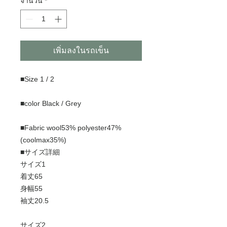
จำนวน
*
เพิ่มลงในรถเข็น
■Size 1 / 2
■color Black / Grey
■Fabric wool53% polyester47%
(coolmax35%)
■サイズ詳細
サイズ1
着丈65
身幅55
袖丈20.5
サイズ2