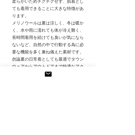
柔らかいためチクチクせず、肌着とし
ても着用できることに大きな特徴があ
ります。
メリノウールは夏は涼しく、冬は暖か
く、水や雨に濡れても体が冷え難く、
長時間着用を続けても臭いが気になら
ないなど、自然の中で行動する為に必
要な機能を多く兼ね備えた素材です。
勿論夏の日常着としても最適でタウン
ウェアからアウトドアまで快適なアク
ティビティを手助けするアイテムで
す。
⚫︎メリノ特性
1.高い防臭力、数日着込んでも臭わな
いと言われるほどの脱臭性がありま
す。
2.優れた調湿性。暑いときには涼しく
なり、寒いときには暖かくなるこの相